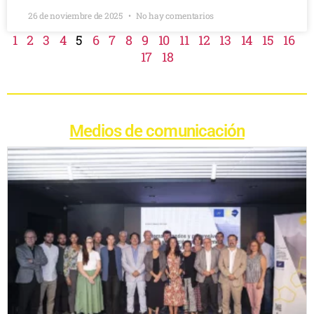
26 de noviembre de 2025
No hay comentarios
1
2
3
4
5
6
7
8
9
10
11
12
13
14
15
16
17
18
Medios de comunicación