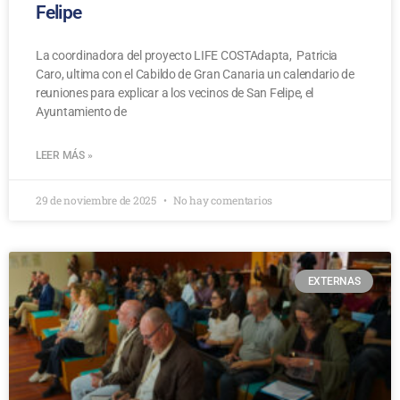
Felipe
La coordinadora del proyecto LIFE COSTAdapta, Patricia
Caro, ultima con el Cabildo de Gran Canaria un calendario de
reuniones para explicar a los vecinos de San Felipe, el
Ayuntamiento de
LEER MÁS »
29 de noviembre de 2025
No hay comentarios
EXTERNAS