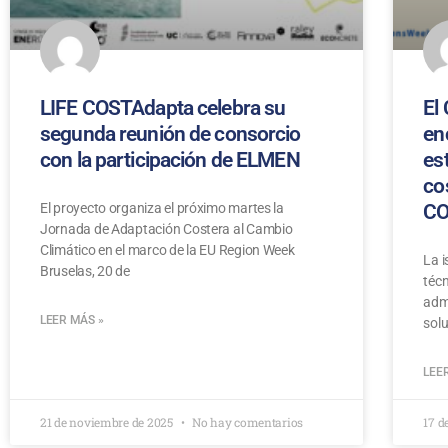
LIFE COSTAdapta celebra su
El
segunda reunión de consorcio
en
con la participación de ELMEN
es
co
El proyecto organiza el próximo martes la
CO
Jornada de Adaptación Costera al Cambio
Climático en el marco de la EU Region Week
La i
Bruselas, 20 de
técn
adm
LEER MÁS »
solu
LEE
21 de noviembre de 2025
No hay comentarios
17 d