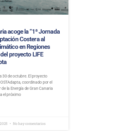
ia acoge la “1ª Jornada
ptación Costera al
imático en Regiones
 del proyecto LIFE
ta
s 30 de octubre. El proyecto
OSTAdapta, coordinado por el
r de la Energía de Gran Canaria
a el próximo
 2025
No hay comentarios