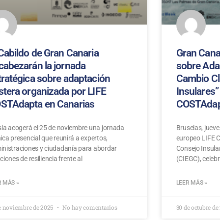
 Cabildo de Gran Canaria
Gran Canar
cabezarán la jornada
sobre Ada
tratégica sobre adaptación
Cambio Cl
stera organizada por LIFE
Insulares”
STAdapta en Canarias
COSTAdap
sla acogerá el 25 de noviembre una jornada
Bruselas, jueve
ica presencial que reunirá a expertos,
europeo LIFE C
inistraciones y ciudadanía para abordar
Consejo Insula
ciones de resiliencia frente al
(CIEGC), celebr
R MÁS »
LEER MÁS »
e noviembre de 2025
No hay comentarios
30 de octubre de