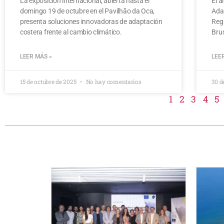
La exposición internacional, abierta hasta el
El a
domingo 19 de octubre en el Pavilhão da Oca,
Ada
presenta soluciones innovadoras de adaptación
Regi
costera frente al cambio climático.
Brus
LEER MÁS »
LEE
15 de octubre de 2025
No hay comentarios
30 d
1
2
3
4
5