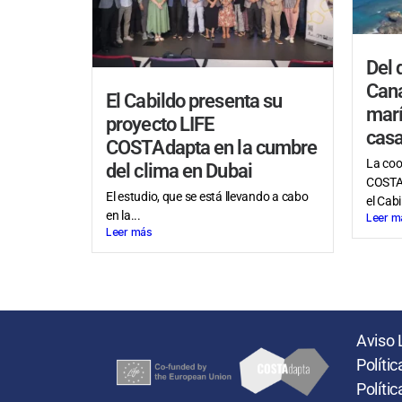
Del 
Cana
El Cabildo presenta su
marí
proyecto LIFE
casa
COSTAdapta en la cumbre
La coo
del clima en Dubai
COSTAd
El estudio, que se está llevando a cabo
el Cabi
en la...
Leer m
Leer más
Aviso 
Políti
Políti