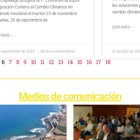
rchipiélago acogerá la 1ª Conferencia sobre
las soluciones
ptación Costera al Cambio Climático en
cambio climáti
ones Insulares el martes 25 de noviembre
elas, 29 de septiembre de
LEER MÁS »
R MÁS »
e septiembre de 2025
No hay comentarios
21 de julio de 20
6
7
8
9
10
11
12
13
14
15
16
17
18
Medios de comunicación