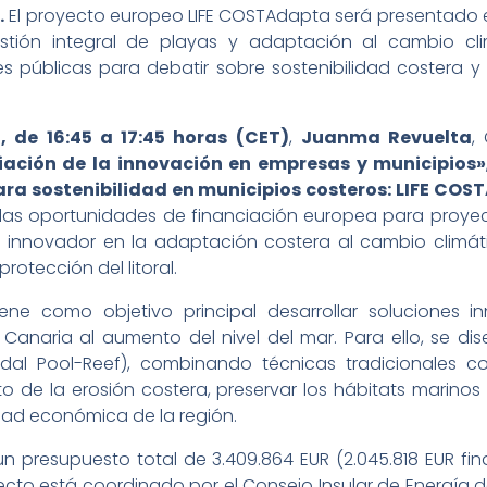
.
El proyecto europeo LIFE COSTAdapta será presentado e
stión integral de playas y adaptación al cambio clim
s públicas para debatir sobre sostenibilidad costera y
 de 16:45 a 17:45 horas (CET)
,
Juanma Revuelta
,
iación de la innovación en empresas y municipios»
ara sostenibilidad en municipios costeros: LIFE COS
 las oportunidades de financiación europea para proye
nnovador en la adaptación costera al cambio climáti
rotección del litoral.
iene como objetivo principal desarrollar soluciones 
Canaria al aumento del nivel del mar. Para ello, se d
idal Pool-Reef), combinando técnicas tradicionales c
o de la erosión costera, preservar los hábitats marinos
idad económica de la región.
 presupuesto total de 3.409.864 EUR (2.045.818 EUR fi
oyecto está coordinado por el Consejo Insular de Energía