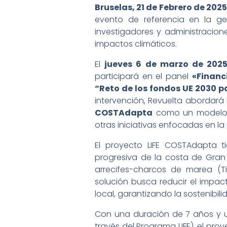
Bruselas, 21 de Febrero de 2025
evento de referencia en la ge
investigadores y administracione
impactos climáticos.
El
jueves 6 de marzo de 2025,
participará en el panel
«Financ
“Reto de los fondos UE 2030 p
intervención, Revuelta abordará
COSTAdapta
como un modelo i
otras iniciativas enfocadas en la p
El proyecto LIFE COSTAdapta t
progresiva de la costa de Gran 
arrecifes-charcos de marea (T
solución busca reducir el impact
local, garantizando la sostenibil
Con una duración de 7 años y un
través del Programa LIFE), el pr