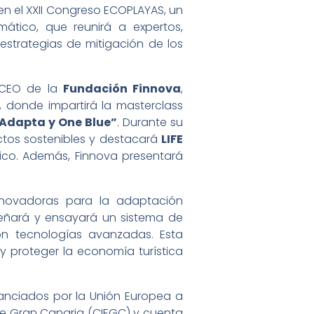
n el XXII Congreso ECOPLAYAS, un
ático, que reunirá a expertos,
 estrategias de mitigación de los
 CEO de la
Fundación Finnova
,
, donde impartirá la masterclass
TAdapta y One Blue”
. Durante su
ctos sostenibles y destacará
LIFE
co. Además, Finnova presentará
innovadoras para la adaptación
iseñará y ensayará un sistema de
on tecnologías avanzadas. Esta
 y proteger la economía turística
nanciados por la Unión Europea a
 de Gran Canaria (CIEGC) y cuenta