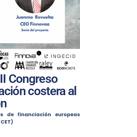
II Congreso
ión costera al
ón
s de financiación europeas
 (CET)