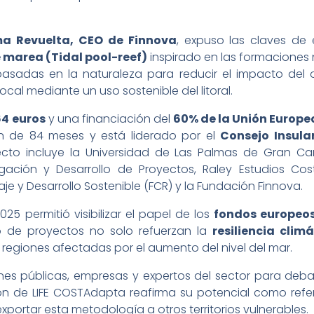
a Revuelta, CEO de Finnova
, expuso las claves de e
 marea (Tidal pool-reef)
inspirado en las formaciones 
asadas en la naturaleza para reducir el impacto del ol
cal mediante un uso sostenible del litoral.
64 euros
y una financiación del
60% de la Unión Europe
 de 84 meses y está liderado por el
Consejo Insula
yecto incluye la Universidad de Las Palmas de Gran Can
igación y Desarrollo de Proyectos, Raley Estudios Cos
je y Desarrollo Sostenible (FCR) y la Fundación Finnova.
25 permitió visibilizar el papel de los
fondos europeo
o de proyectos no solo refuerzan la
resiliencia clim
 regiones afectadas por el aumento del nivel del mar.
nes públicas, empresas y expertos del sector para deba
ación de LIFE COSTAdapta reafirma su potencial como ref
portar esta metodología a otros territorios vulnerables.