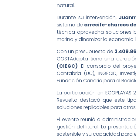
natural.
Durante su intervención,
Juanm
sistema de
arrecife-charcos de
técnica aprovecha soluciones b
marina y dinamizar la economía lo
Con un presupuesto de
3.409.8
COSTAdapta tiene una duración
(CIEGC)
. El consorcio del pro
Cantabria (UC), INGECID, Invest
Fundación Canaria para el Recicla
La participación en ECOPLAYAS 20
Revuelta destacó que este tip
soluciones replicables para otras
El evento reunió a administracio
gestión del litoral. La present
sostenible y su capacidad para ex