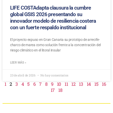
LIFE COSTAdapta clausura la cumbre
global GSIS 2026 presentando su
innovador modelo de resiliencia costera
con un fuerte respaldo institucional
El proyecto expuso en Gran Canaria su prototipo de arrecife-
charco de marea como solución frente a la concentración del
riesgo climático en el litoral insular
LEER MÁS »
23 de abril de 2026
No hay comentarios
1
2
3
4
5
6
7
8
9
10
11
12
13
14
15
16
17
18