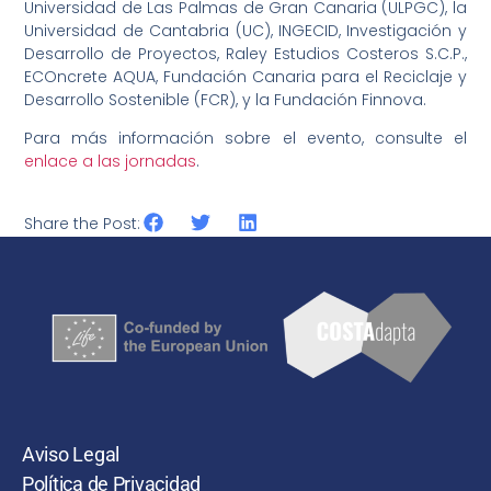
Universidad de Las Palmas de Gran Canaria (ULPGC), la
Universidad de Cantabria (UC), INGECID, Investigación y
Desarrollo de Proyectos, Raley Estudios Costeros S.C.P.,
ECOncrete AQUA, Fundación Canaria para el Reciclaje y
Desarrollo Sostenible (FCR), y la Fundación Finnova.
Para más información sobre el evento, consulte el
enlace a las jornadas
.
Share the Post:
Aviso Legal
Política de Privacidad